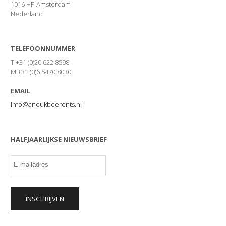
1016 HP Amsterdam
Nederland
TELEFOONNUMMER
T +31 (0)20 622 8598
M +31 (0)6 5470 8030
EMAIL
info@anoukbeerents.nl
HALFJAARLIJKSE NIEUWSBRIEF