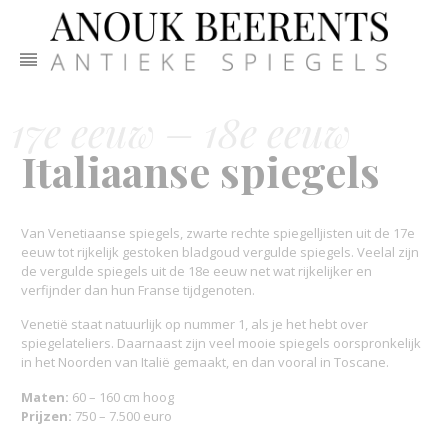
17e eeuw – 18e eeuw
Italiaanse spiegels
Van Venetiaanse spiegels, zwarte rechte spiegelljisten uit de 17e
eeuw tot rijkelijk gestoken bladgoud vergulde spiegels. Veelal zijn
de vergulde spiegels uit de 18e eeuw net wat rijkelijker en
verfijnder dan hun Franse tijdgenoten.
Venetië staat natuurlijk op nummer 1, als je het hebt over
spiegelateliers. Daarnaast zijn veel mooie spiegels oorspronkelijk
in het Noorden van Italië gemaakt, en dan vooral in Toscane.
Maten:
60 – 160 cm hoog
Prijzen:
750 – 7.500 euro