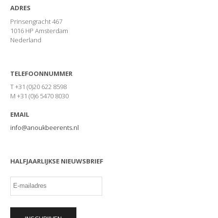
ADRES
Prinsengracht 467
1016 HP Amsterdam
Nederland
TELEFOONNUMMER
T +31 (0)20 622 8598
M +31 (0)6 5470 8030
EMAIL
info@anoukbeerents.nl
HALFJAARLIJKSE NIEUWSBRIEF