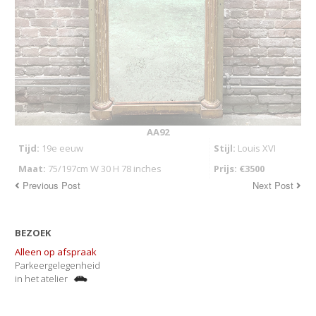
AA92
Tijd:
19e eeuw
Stijl:
Louis XVI
Maat:
75/197cm W 30 H 78 inches
Prijs: €3500
Previous Post
Next Post
BEZOEK
Alleen op afspraak
Parkeergelegenheid
in het atelier