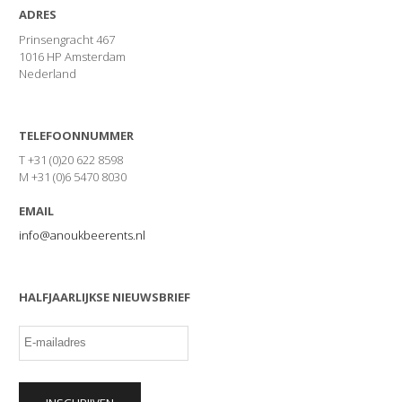
ADRES
Prinsengracht 467
1016 HP Amsterdam
Nederland
TELEFOONNUMMER
T +31 (0)20 622 8598
M +31 (0)6 5470 8030
EMAIL
info@anoukbeerents.nl
HALFJAARLIJKSE NIEUWSBRIEF