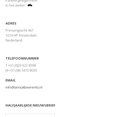
Parkeergelegenheid
in het atelier
ADRES
Prinsengracht 467
1016 HP Amsterdam
Nederland
TELEFOONNUMMER
T +31 (0)20 622 8598
M +31 (0)6 5470 8030
EMAIL
info@anoukbeerents.nl
HALFJAARLIJKSE NIEUWSBRIEF