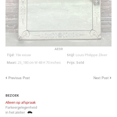
AE59
Tijd:
19e eeuw
Stijl:
Louis Philippe Zilver
Maat:
23_180 cm W 48 H 70 inches
Prijs: Sold
Previous Post
Next Post
BEZOEK
Alleen op afspraak
Parkeergelegenheid
in het atelier