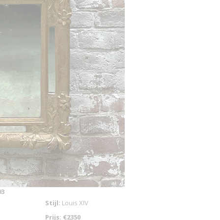
93
Stijl:
Louis XIV
Prijs: €2350