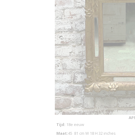
AF
Tijd:
18e eeuw
Maat:
45_81 cm W 18 H 32 inches