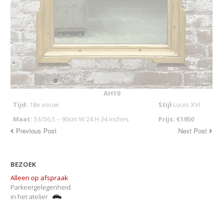
AH19
Tijd:
18e eeuw
Stijl
Louis XVI
Maat:
53/56,5 – 90cm W 24 H 34 inches
Prijs: €1950
Previous Post
Next Post
BEZOEK
Alleen op afspraak
Parkeergelegenheid
in het atelier