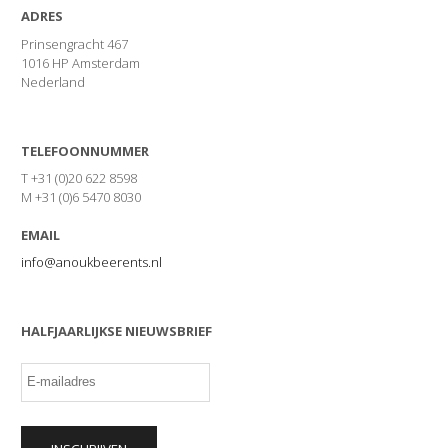
ADRES
Prinsengracht 467
1016 HP Amsterdam
Nederland
TELEFOONNUMMER
T +31 (0)20 622 8598
M +31 (0)6 5470 8030
EMAIL
info@anoukbeerents.nl
HALFJAARLIJKSE NIEUWSBRIEF