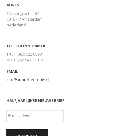
ADRES
Prinsengracht 467
1016 HP Amsterdam
Nederland
TELEFOONNUMMER
T +31 (0)20 622 8598
M +31 (0)6 5470 8030
EMAIL
info@anoukbeerents.nl
HALFJAARLIJKSE NIEUWSBRIEF