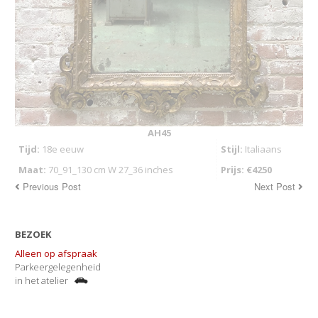
AH45
Tijd:
18e eeuw
Stijl:
Italiaans
Maat:
70_91_130 cm W 27_36 inches
Prijs: €4250
Previous Post
Next Post
BEZOEK
Alleen op afspraak
Parkeergelegenheid
in het atelier