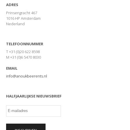
ADRES
Prinsengracht 467
1016 HP Amsterdam
Nederland
TELEFOONNUMMER
T +31 (0)20 622 8598
M +31 (0)6 5470 8030
EMAIL
info@anoukbeerents.nl
HALFJAARLIJKSE NIEUWSBRIEF