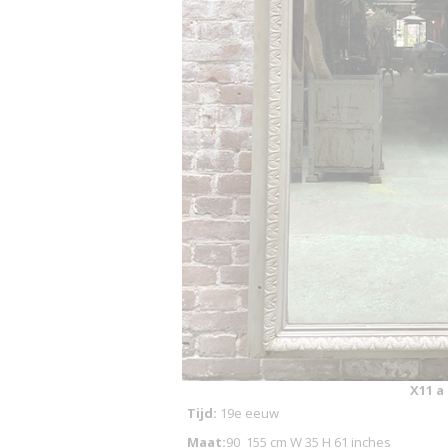
X11 a
Tijd:
19e eeuw
Maat:
90_155 cm W 35 H 61 inches